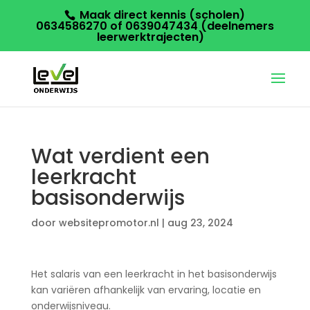
Maak direct kennis (scholen)
0634586270 of 0639047434 (deelnemers
leerwerktrajecten)
Wat verdient een
leerkracht
basisonderwijs
door
websitepromotor.nl
|
aug 23, 2024
Het salaris van een leerkracht in het basisonderwijs
kan variëren afhankelijk van ervaring, locatie en
onderwijsniveau.