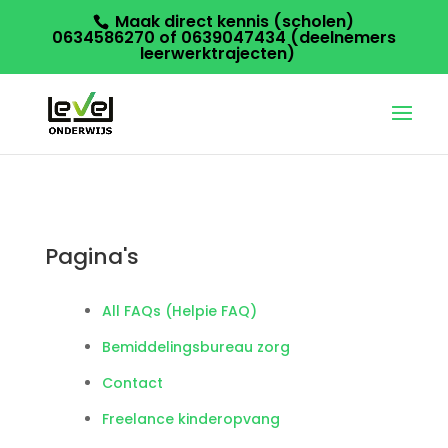
Maak direct kennis (scholen)
0634586270 of 0639047434 (deelnemers
leerwerktrajecten)
Pagina's
All FAQs (Helpie FAQ)
Bemiddelingsbureau zorg
Contact
Freelance kinderopvang